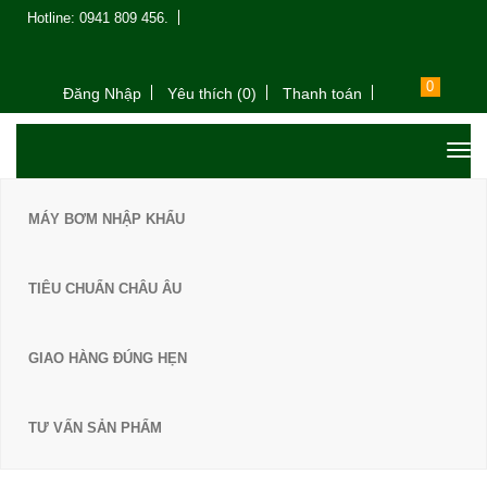
Hotline: 0941 809 456.
0
Đăng Nhập
Yêu thích (0)
Thanh toán
MÁY BƠM NHẬP KHẨU
TIÊU CHUẨN CHÂU ÂU
GIAO HÀNG ĐÚNG HẸN
TƯ VẤN SẢN PHẨM