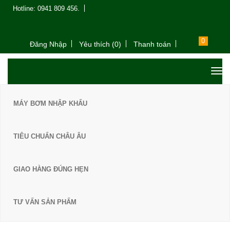
Hotline: 0941 809 456.
0
Đăng Nhập
Yêu thích (0)
Thanh toán
MÁY BƠM NHẬP KHẨU
TIÊU CHUẨN CHÂU ÂU
GIAO HÀNG ĐÚNG HẸN
TƯ VẤN SẢN PHẨM