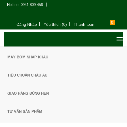
Hotline: 0941 809 456.
0
Đăng Nhập
Yêu thích (0)
Thanh toán
MÁY BƠM NHẬP KHẨU
TIÊU CHUẨN CHÂU ÂU
GIAO HÀNG ĐÚNG HẸN
TƯ VẤN SẢN PHẨM