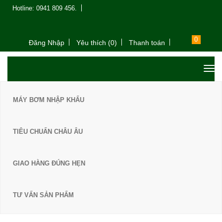
Hotline: 0941 809 456.
0
Đăng Nhập
Yêu thích (0)
Thanh toán
MÁY BƠM NHẬP KHẨU
TIÊU CHUẨN CHÂU ÂU
GIAO HÀNG ĐÚNG HẸN
TƯ VẤN SẢN PHẨM