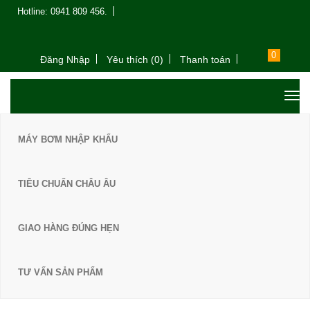
Hotline: 0941 809 456.
0
Đăng Nhập
Yêu thích (0)
Thanh toán
MÁY BƠM NHẬP KHẨU
TIÊU CHUẨN CHÂU ÂU
GIAO HÀNG ĐÚNG HẸN
TƯ VẤN SẢN PHẨM