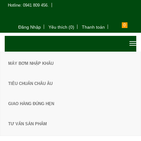
Hotline: 0941 809 456.
0
Đăng Nhập
Yêu thích (0)
Thanh toán
MÁY BƠM NHẬP KHẨU
TIÊU CHUẨN CHÂU ÂU
GIAO HÀNG ĐÚNG HẸN
TƯ VẤN SẢN PHẨM