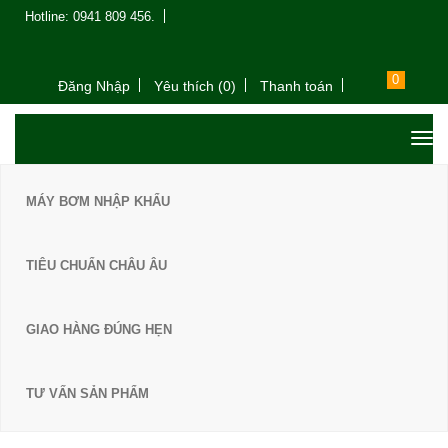
Hotline: 0941 809 456.
0
Đăng Nhập
Yêu thích (0)
Thanh toán
MÁY BƠM NHẬP KHẨU
TIÊU CHUẨN CHÂU ÂU
GIAO HÀNG ĐÚNG HẸN
TƯ VẤN SẢN PHẨM