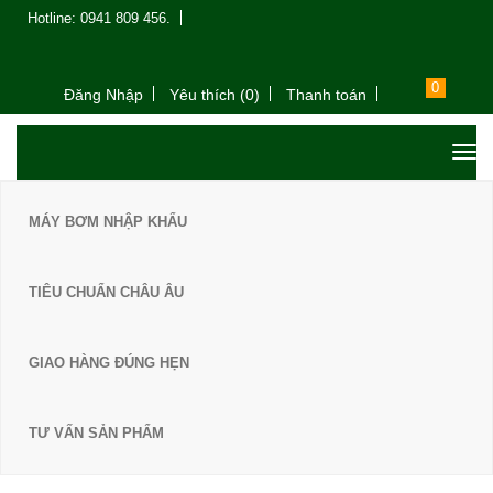
Hotline: 0941 809 456.
0
Đăng Nhập
Yêu thích (0)
Thanh toán
MÁY BƠM NHẬP KHẨU
TIÊU CHUẨN CHÂU ÂU
GIAO HÀNG ĐÚNG HẸN
TƯ VẤN SẢN PHẨM