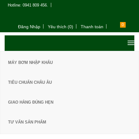
Hotline: 0941 809 456.
0
Đăng Nhập
Yêu thích (0)
Thanh toán
MÁY BƠM NHẬP KHẨU
TIÊU CHUẨN CHÂU ÂU
GIAO HÀNG ĐÚNG HẸN
TƯ VẤN SẢN PHẨM