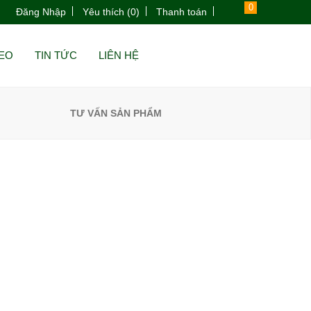
0
Đăng Nhập
Yêu thích (0)
Thanh toán
DEO
TIN TỨC
LIÊN HỆ
TƯ VẤN SẢN PHẨM