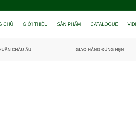
G CHỦ
GIỚI THIỆU
SẢN PHẨM
CATALOGUE
VI
CHUẨN CHÂU ÂU
GIAO HÀNG ĐÚNG HẸN