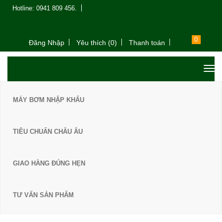
Hotline: 0941 809 456.
0
Đăng Nhập
Yêu thích (0)
Thanh toán
MÁY BƠM NHẬP KHẨU
TIÊU CHUẨN CHÂU ÂU
GIAO HÀNG ĐÚNG HẸN
TƯ VẤN SẢN PHẨM