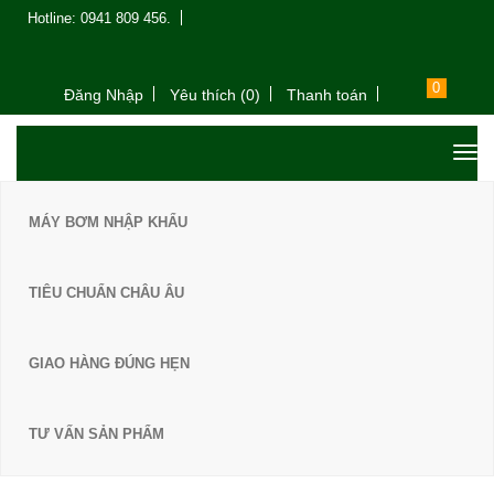
Hotline: 0941 809 456.
0
Đăng Nhập
Yêu thích (0)
Thanh toán
MÁY BƠM NHẬP KHẨU
TIÊU CHUẨN CHÂU ÂU
GIAO HÀNG ĐÚNG HẸN
TƯ VẤN SẢN PHẨM