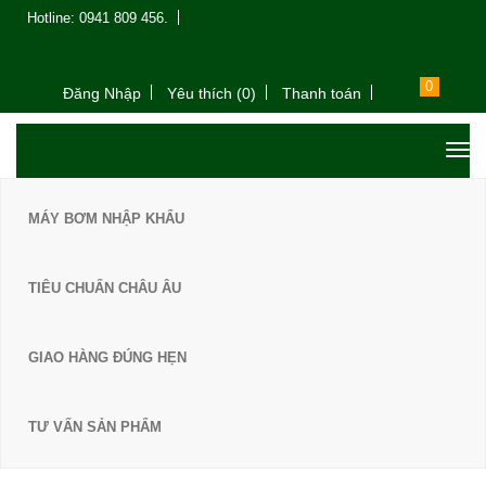
Hotline: 0941 809 456.
0
Đăng Nhập
Yêu thích (0)
Thanh toán
MÁY BƠM NHẬP KHẨU
TIÊU CHUẨN CHÂU ÂU
GIAO HÀNG ĐÚNG HẸN
TƯ VẤN SẢN PHẨM